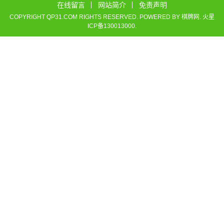
在线留言
网站简介
免责声明
COPYRIGHT QP31.COM RIGHTS RESERVED. POWERED BY
棋牌网
.
火星
ICP备130013000
.