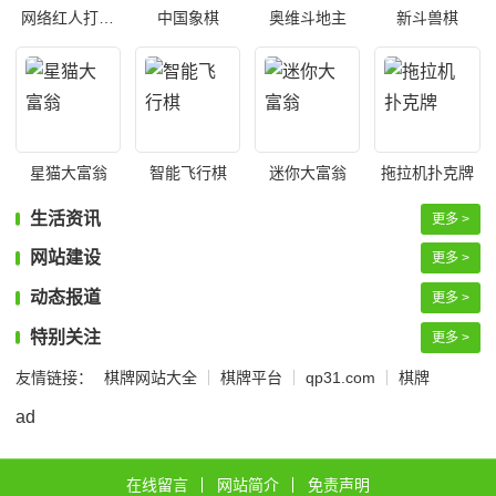
网络红人打麻将
中国象棋
奥维斗地主
新斗兽棋
星猫大富翁
智能飞行棋
迷你大富翁
拖拉机扑克牌
生活资讯
更多 >
网站建设
更多 >
动态报道
更多 >
特别关注
更多 >
友情链接：
棋牌网站大全
棋牌平台
qp31.com
棋牌
ad
在线留言
网站简介
免责声明